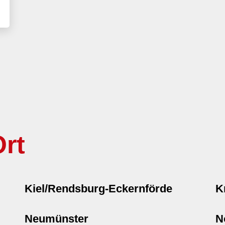
rt
Kiel/Rendsburg-Eckernförde
K
Neumünster
N