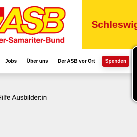
Direkt
zum
Inhalt
Schleswig
ion
Jobs
Über uns
Der ASB vor Ort
Spenden
ilfe Ausbilder:in