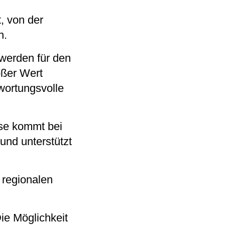
, von der
h.
 werden für den
oßer Wert
twortungsvolle
ese kommt bei
nd unterstützt
 regionalen
ie Möglichkeit