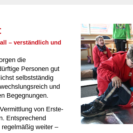
t
all – verständlich und
orgen die
dürftige Personen gut
lichst selbstständig
abwechslungsreich und
den Begegnungen.
Vermittlung von Erste-
n. Entsprechend
 regelmäßig weiter –