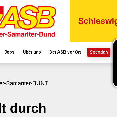
Direkt
zum
Inhalt
Schleswig
ion
Jobs
Über uns
Der ASB vor Ort
Spenden
ter-Samariter-BUNT
t durch