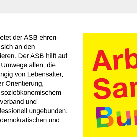
ietet der ASB ehren-
 sich an den
eren. Der ASB hilft auf
e Umwege allen, die
ngig von Lebensalter,
r Orientierung,
er sozioökonomischem
sverband und
nfessionell ungebunden.
n demokratischen und